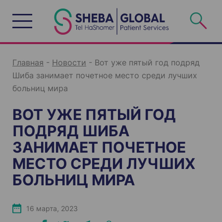
S
k
i
p
t
o
c
o
n
Главная
-
Новости
-
Вот уже пятый год подряд
t
e
Шиба занимает почетное место среди лучших
n
t
больниц мира
ВОТ УЖЕ ПЯТЫЙ ГОД
ПОДРЯД ШИБА
ЗАНИМАЕТ ПОЧЕТНОЕ
МЕСТО СРЕДИ ЛУЧШИХ
БОЛЬНИЦ МИРА
16 марта, 2023