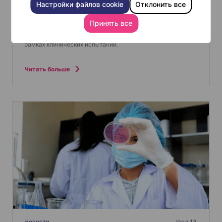
медикаментозную терапию в рамках лечения волчанки,
Настройки файлов cookie
Отклонить все
прежде чем решил заняться поисками альтернативы. В 20
лет он отправился из Норвегии в клинику Шиба в Израиле,
Принять все
чтобы пройти терапию CAR-T-клетками. Потенциальная
способность этого метода “перезапускать” иммунную
систему при аутоиммунных заболеваниях изучается в
рамках клинических испытаний.
Читать больше
Новости
Июл 13.