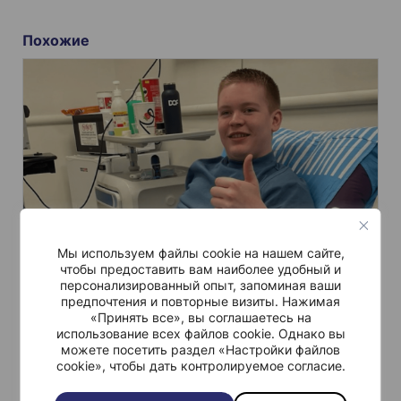
в
и
Похожие
г
а
ц
и
я
п
о
з
а
Мы используем файлы cookie на нашем сайте,
чтобы предоставить вам наиболее удобный и
п
Истории пациентов
Июл 27.
персонализированный опыт, запоминая ваши
Новости
и
предпочтения и повторные визиты. Нажимая
«Принять все», вы соглашаетесь на
ИЗ НОРВЕГИИ В ИЗРАИЛЬ: CAR-T-
с
использование всех файлов cookie. Однако вы
ТЕРАПИЯ ВОЛЧАНКИ – ИСТОРИЯ
можете посетить раздел «Настройки файлов
я
ХЕНРИКА
cookie», чтобы дать контролируемое согласие.
м
В течение двух лет Хенрик проходил интенсивную