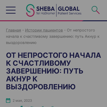
S
k
i
p
t
o
c
o
n
Главная
-
Истории пациентов
-
От непростого
t
e
начала к счастливому завершению: путь Акнур к
n
t
выздоровлению
ОТ НЕПРОСТОГО НАЧАЛА
К СЧАСТЛИВОМУ
ЗАВЕРШЕНИЮ: ПУТЬ
АКНУР К
ВЫЗДОРОВЛЕНИЮ
2 мая, 2023