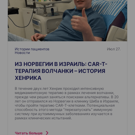
я
п
о
з
а
п
Истории пациентов
Июл 27.
Новости
и
ИЗ НОРВЕГИИ В ИЗРАИЛЬ: CAR-T-
с
ТЕРАПИЯ ВОЛЧАНКИ – ИСТОРИЯ
я
ХЕНРИКА
м
В течение двух лет Хенрик проходил интенсивную
медикаментозную терапию в рамках лечения волчанки,
прежде чем решил заняться поисками альтернативы. В 20
лет он отправился из Норвегии в клинику Шиба в Израиле,
чтобы пройти терапию CAR-T-клетками. Потенциальная
способность этого метода “перезапускать” иммунную
систему при аутоиммунных заболеваниях изучается в
рамках клинических испытаний.
Читать больше