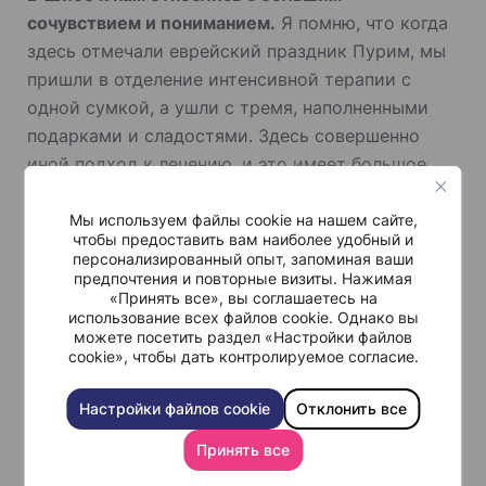
сочувствием и пониманием.
Я помню, что когда
здесь отмечали еврейский праздник Пурим, мы
пришли в отделение интенсивной терапии с
одной сумкой, а ушли с тремя, наполненными
подарками и сладостями. Здесь совершенно
иной подход к лечению, и это имеет большое
значение. Когда Акнур лежала в реанимации в
Казахстане, нам разрешали навещать ее только
Мы используем файлы cookie на нашем сайте,
чтобы предоставить вам наиболее удобный и
на полчаса или час в день, поэтому мы даже не
персонализированный опыт, запоминая ваши
знали, что с ней происходит. В Шибе стараются,
предпочтения и повторные визиты. Нажимая
«Принять все», вы соглашаетесь на
чтобы родители были рядом с детьми.
использование всех файлов cookie. Однако вы
можете посетить раздел «Настройки файлов
cookie», чтобы дать контролируемое согласие.
Мы очень благодарны доктору Кармелю,
который поддерживал нас, объясняя все в очень
Настройки файлов cookie
Отклонить все
понятных словах и вселяя в нас уверенность, что
Принять все
все будет хорошо. К счастью, мы преодолели